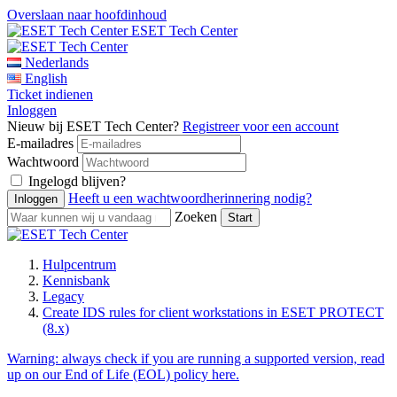
Overslaan naar hoofdinhoud
ESET Tech Center
Nederlands
English
Ticket indienen
Inloggen
Nieuw bij ESET Tech Center?
Registreer voor een account
E-mailadres
Wachtwoord
Ingelogd blijven?
Heeft u een wachtwoordherinnering nodig?
Zoeken
Hulpcentrum
Kennisbank
Legacy
Create IDS rules for client workstations in ESET PROTECT
(8.x)
Warning:
always check if you are running a supported version, read
up on our End of Life (EOL) policy here.