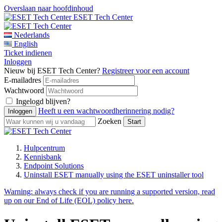
Overslaan naar hoofdinhoud
ESET Tech Center
Nederlands
English
Ticket indienen
Inloggen
Nieuw bij ESET Tech Center?
Registreer voor een account
E-mailadres
Wachtwoord
Ingelogd blijven?
Heeft u een wachtwoordherinnering nodig?
Zoeken
Hulpcentrum
Kennisbank
Endpoint Solutions
Uninstall ESET manually using the ESET uninstaller tool
Warning:
always check if you are running a supported version, read
up on our End of Life (EOL) policy here.