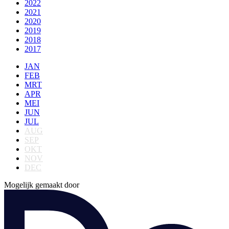
2022
2021
2020
2019
2018
2017
JAN
FEB
MRT
APR
MEI
JUN
JUL
AUG
SEP
OKT
NOV
DEC
Mogelijk gemaakt door