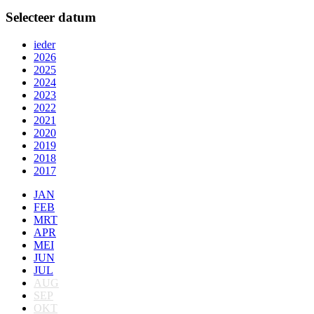
Selecteer datum
ieder
2026
2025
2024
2023
2022
2021
2020
2019
2018
2017
JAN
FEB
MRT
APR
MEI
JUN
JUL
AUG
SEP
OKT