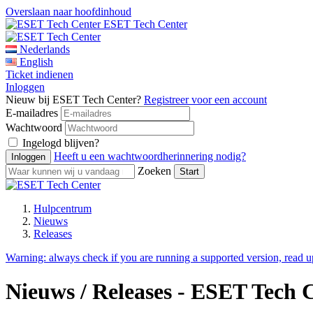
Overslaan naar hoofdinhoud
ESET Tech Center
Nederlands
English
Ticket indienen
Inloggen
Nieuw bij ESET Tech Center?
Registreer voor een account
E-mailadres
Wachtwoord
Ingelogd blijven?
Heeft u een wachtwoordherinnering nodig?
Zoeken
Hulpcentrum
Nieuws
Releases
Warning:
always check if you are running a supported version, read 
Nieuws / Releases - ESET Tech 