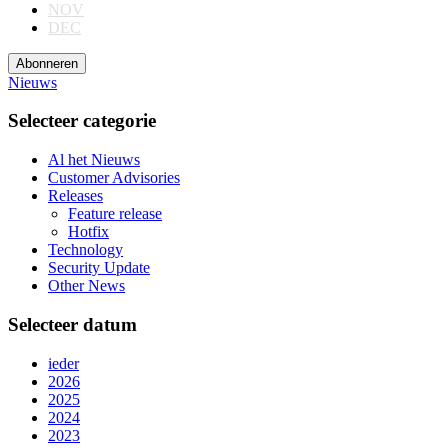
NOV
DEC
Abonneren
Nieuws
Selecteer categorie
Al het Nieuws
Customer Advisories
Releases
Feature release
Hotfix
Technology
Security Update
Other News
Selecteer datum
ieder
2026
2025
2024
2023