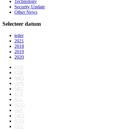
Technology
Security Update
Other News
Selecteer datum
ieder
2021
2018
2019
2020
JAN
FEB
MRT
APR
MEI
JUN
JUL
AUG
SEP
OKT
NOV
DEC