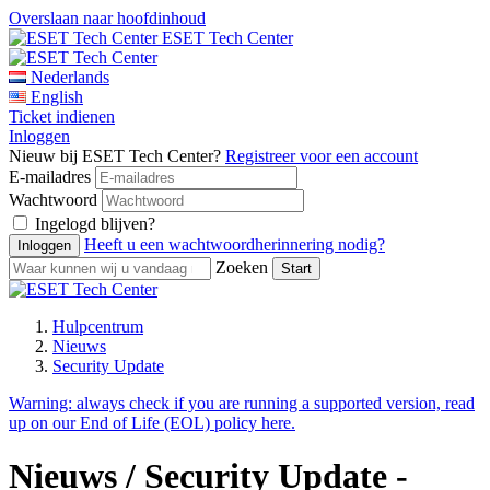
Overslaan naar hoofdinhoud
ESET Tech Center
Nederlands
English
Ticket indienen
Inloggen
Nieuw bij ESET Tech Center?
Registreer voor een account
E-mailadres
Wachtwoord
Ingelogd blijven?
Heeft u een wachtwoordherinnering nodig?
Zoeken
Hulpcentrum
Nieuws
Security Update
Warning:
always check if you are running a supported version, read
up on our End of Life (EOL) policy here.
Nieuws / Security Update -