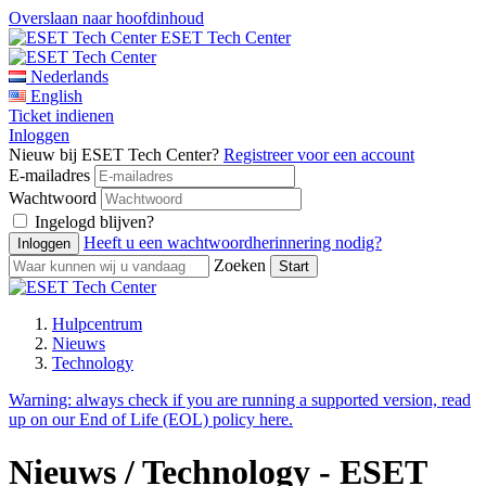
Overslaan naar hoofdinhoud
ESET Tech Center
Nederlands
English
Ticket indienen
Inloggen
Nieuw bij ESET Tech Center?
Registreer voor een account
E-mailadres
Wachtwoord
Ingelogd blijven?
Heeft u een wachtwoordherinnering nodig?
Zoeken
Hulpcentrum
Nieuws
Technology
Warning:
always check if you are running a supported version, read
up on our End of Life (EOL) policy here.
Nieuws / Technology - ESET