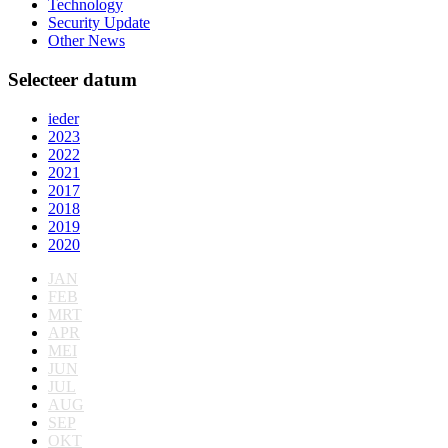
Technology
Security Update
Other News
Selecteer datum
ieder
2023
2022
2021
2017
2018
2019
2020
JAN
FEB
MRT
APR
MEI
JUN
JUL
AUG
SEP
OKT