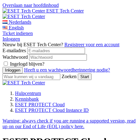
Overslaan naar hoofdinhoud
ESET Tech Center
Nederlands
English
Ticket indienen
Inloggen
Nieuw bij ESET Tech Center?
Registreer voor een account
E-mailadres
Wachtwoord
Ingelogd blijven?
Heeft u een wachtwoordherinnering nodig?
Zoeken
Hulpcentrum
Kennisbank
ESET PROTECT Cloud
ESET PROTECT Cloud Instance ID
Warning:
always check if you are running a supported version, read
up on our End of Life (EOL) policy here.