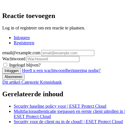
Reactie toevoegen
Log in of registreer om een reactie te plaatsen.
Inloggen
Registreren
email@example.com
Wachtwoord
Ingelogd blijven?
Heeft u een wachtwoordherinnering nodig?
Inloggen
Abonneren
Dit artikel
Categorie
Kennisbank
Gerelateerde inhoud
Security baseline policy voor | ESET Protect Cloud
Multifactorauthenticatie toepassen en eerste client uitrollen in |
ESET Protect Cloud
Security voor de client nu in de cloud! | ESET Protect Cloud