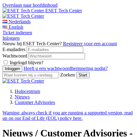
Overslaan naar hoofdinhoud
ESET Tech Center
Nederlands
English
Ticket indienen
Inloggen
Nieuw bij ESET Tech Center?
Registreer voor een account
E-mailadres
Wachtwoord
Ingelogd blijven?
Heeft u een wachtwoordherinnering nodig?
Zoeken
Hulpcentrum
Nieuws
Customer Advisories
Warning:
always check if you are running a supported version, read
up on our End of Life (EOL) policy here.
Nieuws / Customer Advisories -