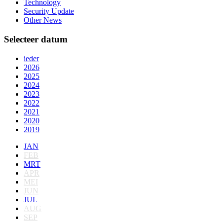
Technology
Security Update
Other News
Selecteer datum
ieder
2026
2025
2024
2023
2022
2021
2020
2019
JAN
FEB
MRT
APR
MEI
JUN
JUL
AUG
SEP