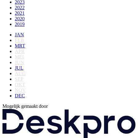
2023
2022
2021
2020
2019
JAN
FEB
MRT
APR
MEI
JUN
JUL
AUG
SEP
OKT
NOV
DEC
Mogelijk gemaakt door