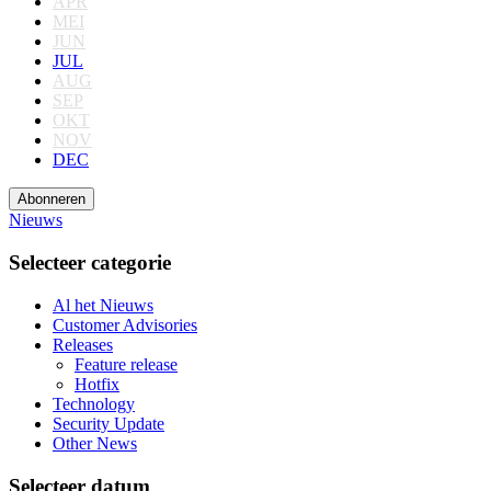
APR
MEI
JUN
JUL
AUG
SEP
OKT
NOV
DEC
Abonneren
Nieuws
Selecteer categorie
Al het Nieuws
Customer Advisories
Releases
Feature release
Hotfix
Technology
Security Update
Other News
Selecteer datum