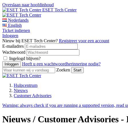
Overslaan naar hoofdinhoud
ESET Tech Center
Nederlands
English
Ticket indienen
Inloggen
Nieuw bij ESET Tech Center?
Registreer voor een account
E-mailadres
Wachtwoord
Ingelogd blijven?
Heeft u een wachtwoordherinnering nodig?
Zoeken
Hulpcentrum
Nieuws
Customer Advisories
Warning:
always check if you are running a supported version, read 
Nieuws / Customer Advisories -