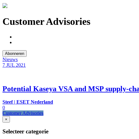
Customer Advisories
Abonneren
Nieuws
7 JUL
2021
Potential Kaseya VSA and MSP supply-cha
Steef | ESET Nederland
0
Customer Advisories
×
Selecteer categorie