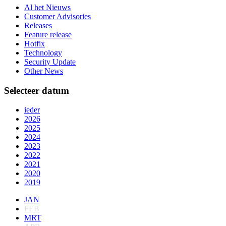
Al het Nieuws
Customer Advisories
Releases
Feature release
Hotfix
Technology
Security Update
Other News
Selecteer datum
ieder
2026
2025
2024
2023
2022
2021
2020
2019
JAN
FEB
MRT