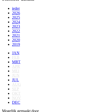
ieder
2026
2025
2024
2023
2022
2021
2020
2019
JAN
FEB
MRT
APR
MEI
JUN
JUL
AUG
SEP
OKT
NOV
DEC
Mogelijk gemaakt door