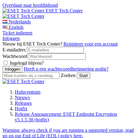
Overslaan naar hoofdinhoud
ESET Tech Center
Nederlands
English
Ticket indienen
Inloggen
Nieuw bij ESET Tech Center?
Registreer voor een account
E-mailadres
Wachtwoord
Ingelogd blijven?
Heeft u een wachtwoordherinnering nodig?
Zoeken
Hulpcentrum
Nieuws
Releases
Hotfix
Release Announcement: ESET Endpoint Encryption
v5.1.5.38 (hotfix)
Warning:
always check if you are running a supported version, read
up on our End of Life (EOL) policy here.