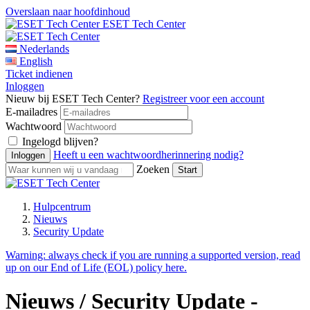
Overslaan naar hoofdinhoud
ESET Tech Center
Nederlands
English
Ticket indienen
Inloggen
Nieuw bij ESET Tech Center?
Registreer voor een account
E-mailadres
Wachtwoord
Ingelogd blijven?
Heeft u een wachtwoordherinnering nodig?
Zoeken
Hulpcentrum
Nieuws
Security Update
Warning:
always check if you are running a supported version, read
up on our End of Life (EOL) policy here.
Nieuws / Security Update -