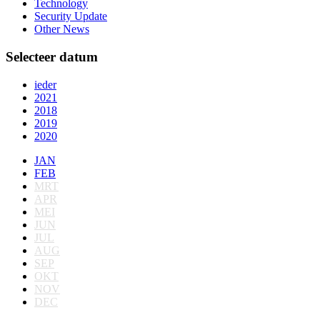
Technology
Security Update
Other News
Selecteer datum
ieder
2021
2018
2019
2020
JAN
FEB
MRT
APR
MEI
JUN
JUL
AUG
SEP
OKT
NOV
DEC