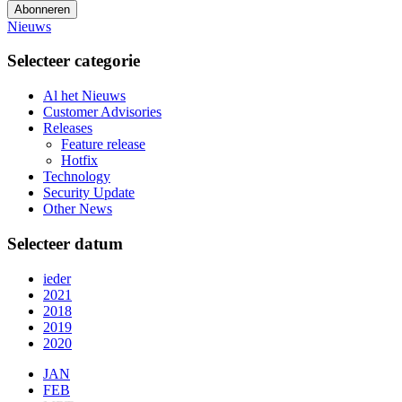
Abonneren
Nieuws
Selecteer categorie
Al het Nieuws
Customer Advisories
Releases
Feature release
Hotfix
Technology
Security Update
Other News
Selecteer datum
ieder
2021
2018
2019
2020
JAN
FEB