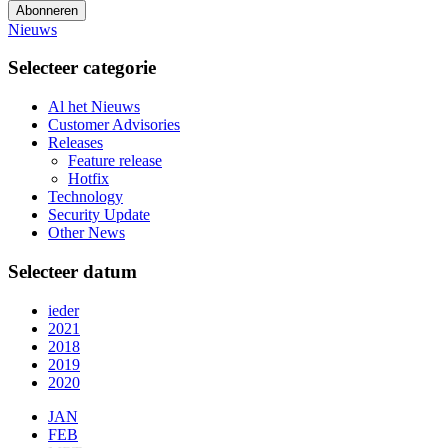
Abonneren
Nieuws
Selecteer categorie
Al het Nieuws
Customer Advisories
Releases
Feature release
Hotfix
Technology
Security Update
Other News
Selecteer datum
ieder
2021
2018
2019
2020
JAN
FEB