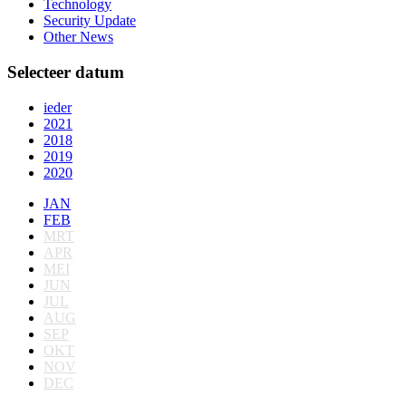
Technology
Security Update
Other News
Selecteer datum
ieder
2021
2018
2019
2020
JAN
FEB
MRT
APR
MEI
JUN
JUL
AUG
SEP
OKT
NOV
DEC