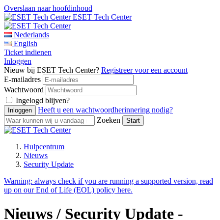
Overslaan naar hoofdinhoud
ESET Tech Center
Nederlands
English
Ticket indienen
Inloggen
Nieuw bij ESET Tech Center?
Registreer voor een account
E-mailadres
Wachtwoord
Ingelogd blijven?
Heeft u een wachtwoordherinnering nodig?
Zoeken
Hulpcentrum
Nieuws
Security Update
Warning:
always check if you are running a supported version, read
up on our End of Life (EOL) policy here.
Nieuws / Security Update -