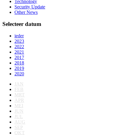
Technology
Security Update
Other News
Selecteer datum
ieder
2023
2022
2021
2017
2018
2019
2020
JAN
FEB
MRT
APR
MEI
JUN
JUL
AUG
SEP
OKT