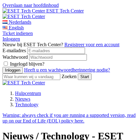
Overslaan naar hoofdinhoud
ESET Tech Center
Nederlands
English
Ticket indienen
Inloggen
Nieuw bij ESET Tech Center?
Registreer voor een account
E-mailadres
Wachtwoord
Ingelogd blijven?
Heeft u een wachtwoordherinnering nodig?
Zoeken
Hulpcentrum
Nieuws
Technology
Warning:
always check if you are running a supported version, read
up on our End of Life (EOL) policy here.
Nieuws / Technology - ESET