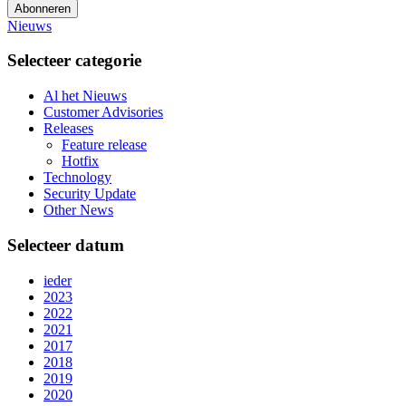
Abonneren
Nieuws
Selecteer categorie
Al het Nieuws
Customer Advisories
Releases
Feature release
Hotfix
Technology
Security Update
Other News
Selecteer datum
ieder
2023
2022
2021
2017
2018
2019
2020