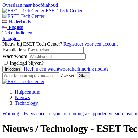
Overslaan naar hoofdinhoud
ESET Tech Center
Nederlands
English
Ticket indienen
Inloggen
Nieuw bij ESET Tech Center?
Registreer voor een account
E-mailadres
Wachtwoord
Ingelogd blijven?
Heeft u een wachtwoordherinnering nodig?
Zoeken
Hulpcentrum
Nieuws
Technology
Warning:
always check if you are running a supported version, read 
Nieuws / Technology - ESET Te