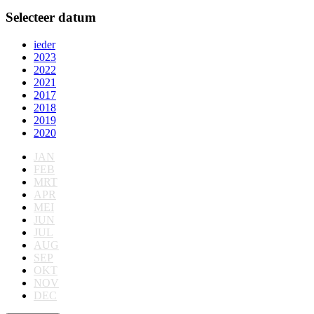
Selecteer datum
ieder
2023
2022
2021
2017
2018
2019
2020
JAN
FEB
MRT
APR
MEI
JUN
JUL
AUG
SEP
OKT
NOV
DEC