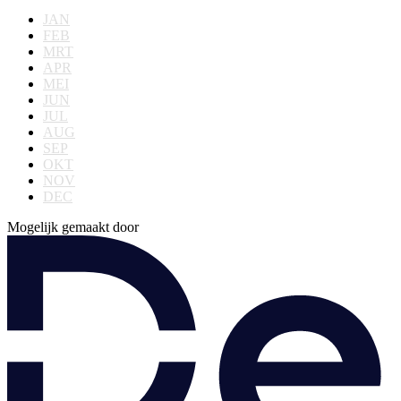
JAN
FEB
MRT
APR
MEI
JUN
JUL
AUG
SEP
OKT
NOV
DEC
Mogelijk gemaakt door