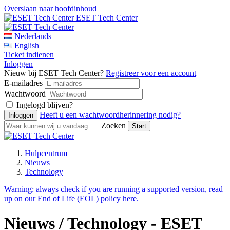
Overslaan naar hoofdinhoud
ESET Tech Center
Nederlands
English
Ticket indienen
Inloggen
Nieuw bij ESET Tech Center?
Registreer voor een account
E-mailadres
Wachtwoord
Ingelogd blijven?
Heeft u een wachtwoordherinnering nodig?
Zoeken
Hulpcentrum
Nieuws
Technology
Warning:
always check if you are running a supported version, read
up on our End of Life (EOL) policy here.
Nieuws / Technology - ESET