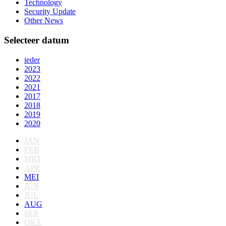
Technology
Security Update
Other News
Selecteer datum
ieder
2023
2022
2021
2017
2018
2019
2020
JAN
FEB
MRT
APR
MEI
JUN
JUL
AUG
SEP
OKT