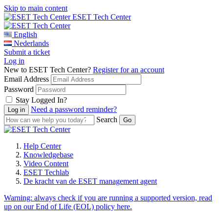
Skip to main content
ESET Tech Center
English
Nederlands
Submit a ticket
Log in
New to ESET Tech Center?
Register for an account
Email Address
Password
Stay Logged In?
Need a password reminder?
Search
Help Center
Knowledgebase
Video Content
ESET Techlab
De kracht van de ESET management agent
Warning:
always check if you are running a supported version, read
up on our End of Life (EOL) policy here.