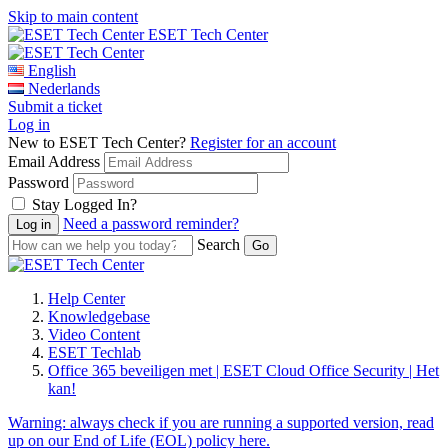
Skip to main content
ESET Tech Center
English
Nederlands
Submit a ticket
Log in
New to ESET Tech Center?
Register for an account
Email Address
Password
Stay Logged In?
Need a password reminder?
Search
Help Center
Knowledgebase
Video Content
ESET Techlab
Office 365 beveiligen met | ESET Cloud Office Security | Het
kan!
Warning:
always check if you are running a supported version, read
up on our End of Life (EOL) policy here.