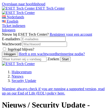
Overslaan naar hoofdinhoud
ESET Tech Center
Nederlands
English
Ticket indienen
Inloggen
Nieuw bij ESET Tech Center?
Registreer voor een account
E-mailadres
Wachtwoord
Ingelogd blijven?
Heeft u een wachtwoordherinnering nodig?
Zoeken
Hulpcentrum
Nieuws
Security Update
Warning:
always check if you are running a supported version, read
up on our End of Life (EOL) policy here.
Nieuws / Security Update -