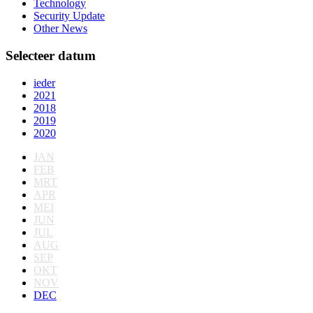
Technology
Security Update
Other News
Selecteer datum
ieder
2021
2018
2019
2020
JAN
FEB
MRT
APR
MEI
JUN
JUL
AUG
SEP
OKT
NOV
DEC