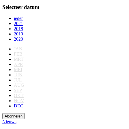
Selecteer datum
ieder
2021
2018
2019
2020
JAN
FEB
MRT
APR
MEI
JUN
JUL
AUG
SEP
OKT
NOV
DEC
Abonneren
Nieuws