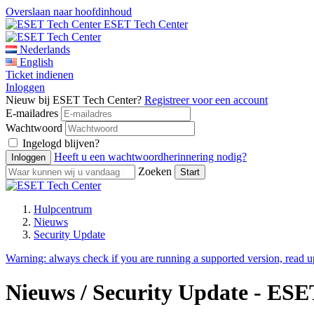
Overslaan naar hoofdinhoud
ESET Tech Center
Nederlands
English
Ticket indienen
Inloggen
Nieuw bij ESET Tech Center?
Registreer voor een account
E-mailadres
Wachtwoord
Ingelogd blijven?
Heeft u een wachtwoordherinnering nodig?
Zoeken
Hulpcentrum
Nieuws
Security Update
Warning:
always check if you are running a supported version, read 
Nieuws / Security Update - ESE