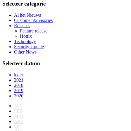
Selecteer categorie
Al het Nieuws
Customer Advisories
Releases
Feature release
Hotfix
Technology
Security Update
Other News
Selecteer datum
ieder
2021
2018
2019
2020
JAN
FEB
MRT
APR
MEI