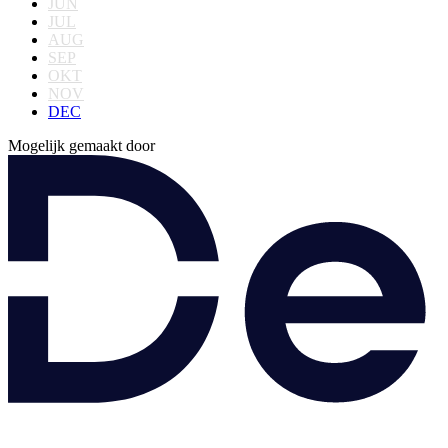
JUN
JUL
AUG
SEP
OKT
NOV
DEC
Mogelijk gemaakt door