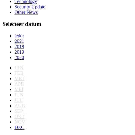
Technology
Security Update
Other News
Selecteer datum
ieder
2021
2018
2019
2020
JAN
FEB
MRT
APR
MEI
JUN
JUL
AUG
SEP
OKT
NOV
DEC