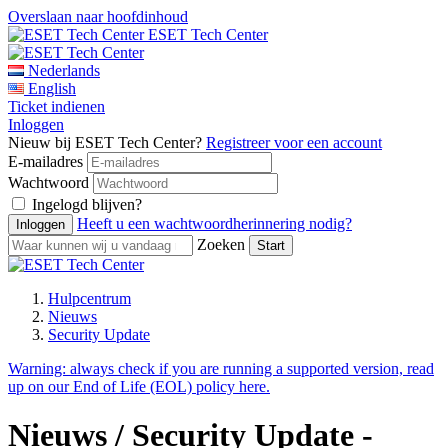
Overslaan naar hoofdinhoud
ESET Tech Center
Nederlands
English
Ticket indienen
Inloggen
Nieuw bij ESET Tech Center?
Registreer voor een account
E-mailadres
Wachtwoord
Ingelogd blijven?
Heeft u een wachtwoordherinnering nodig?
Zoeken
Hulpcentrum
Nieuws
Security Update
Warning:
always check if you are running a supported version, read
up on our End of Life (EOL) policy here.
Nieuws / Security Update -