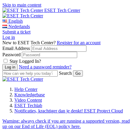
Skip to main content
ESET Tech Center
English
Nederlands
Submit a ticket
Log in
New to ESET Tech Center?
Register for an account
Email Address
Password
Stay Logged In?
Need a password reminder?
Search
Help Center
Knowledgebase
Video Content
ESET Techlab
Notificaties, krachtiger dan je denkt! ESET Protect Cloud
Warning:
always check if you are running a supported version, read
up on our End of Life (EOL) policy here.