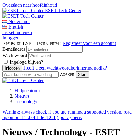
Overslaan naar hoofdinhoud
ESET Tech Center
Nederlands
English
Ticket indienen
Inloggen
Nieuw bij ESET Tech Center?
Registreer voor een account
E-mailadres
Wachtwoord
Ingelogd blijven?
Heeft u een wachtwoordherinnering nodig?
Zoeken
Hulpcentrum
Nieuws
Technology
Warning:
always check if you are running a supported version, read
up on our End of Life (EOL) policy here.
Nieuws / Technology - ESET