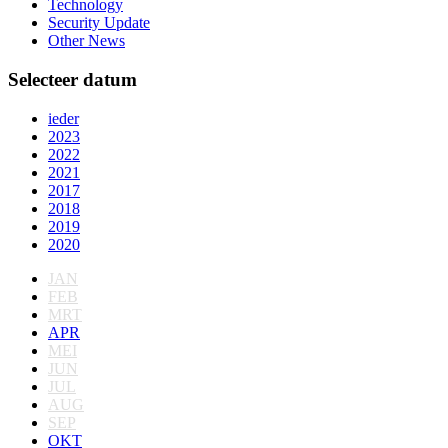
Technology
Security Update
Other News
Selecteer datum
ieder
2023
2022
2021
2017
2018
2019
2020
JAN
FEB
MRT
APR
MEI
JUN
JUL
AUG
SEP
OKT