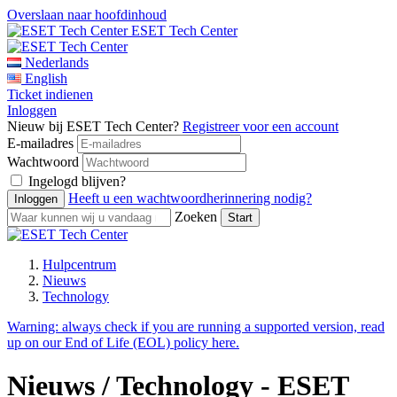
Overslaan naar hoofdinhoud
ESET Tech Center
Nederlands
English
Ticket indienen
Inloggen
Nieuw bij ESET Tech Center?
Registreer voor een account
E-mailadres
Wachtwoord
Ingelogd blijven?
Heeft u een wachtwoordherinnering nodig?
Zoeken
Hulpcentrum
Nieuws
Technology
Warning:
always check if you are running a supported version, read
up on our End of Life (EOL) policy here.
Nieuws / Technology - ESET