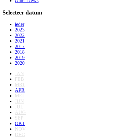
Other News
Selecteer datum
ieder
2023
2022
2021
2017
2018
2019
2020
JAN
FEB
MRT
APR
MEI
JUN
JUL
AUG
SEP
OKT
NOV
DEC