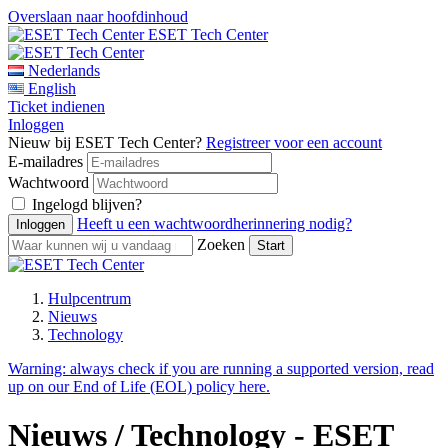
Overslaan naar hoofdinhoud
ESET Tech Center
Nederlands
English
Ticket indienen
Inloggen
Nieuw bij ESET Tech Center?
Registreer voor een account
E-mailadres
Wachtwoord
Ingelogd blijven?
Heeft u een wachtwoordherinnering nodig?
Zoeken
Hulpcentrum
Nieuws
Technology
Warning:
always check if you are running a supported version, read
up on our End of Life (EOL) policy here.
Nieuws / Technology - ESET