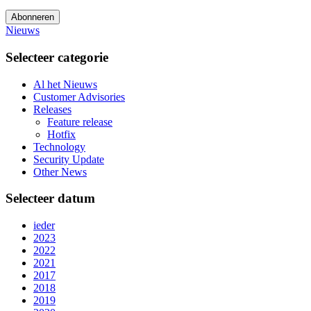
Abonneren
Nieuws
Selecteer categorie
Al het Nieuws
Customer Advisories
Releases
Feature release
Hotfix
Technology
Security Update
Other News
Selecteer datum
ieder
2023
2022
2021
2017
2018
2019